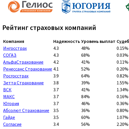
Рейтинг страховых компаний
Компания
Надежность
Уровень выплат
Судеб
Ингосстрах
4.3
48%
0.15%
СОГАЗ
4.3
68%
0.03%
АльфаСтрахование
4.2
41%
0.11%
Ренессанс Страхование
4.1
52%
0.20%
Росгосстрах
3.9
64%
0.82%
Зетта Страхование
3.8
39%
1.55%
ВСК
3.7
41%
1.34%
МАКС
3.7
84%
0.16%
Югория
3.7
46%
0.36%
Абсолют Страхование
3.5
36%
0.80%
Гайде
3.5
60%
1.07%
Согласие
3.4
56%
2.20%