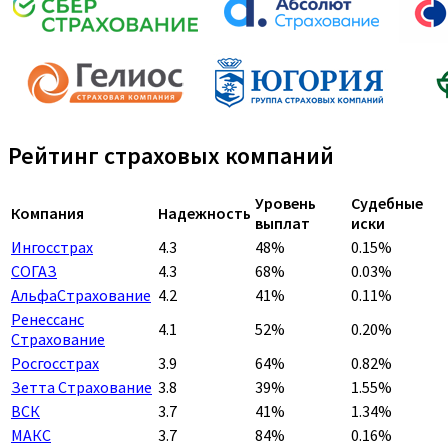
Рейтинг страховых компаний
Уровень
Судебные
Компания
Надежность
выплат
иски
Ингосстрах
4.3
48%
0.15%
СОГАЗ
4.3
68%
0.03%
АльфаСтрахование
4.2
41%
0.11%
Ренессанс
4.1
52%
0.20%
Страхование
Росгосстрах
3.9
64%
0.82%
Зетта Страхование
3.8
39%
1.55%
ВСК
3.7
41%
1.34%
МАКС
3.7
84%
0.16%