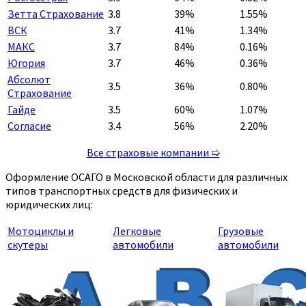
Зетта Страхование
3.8
39%
1.55%
ВСК
3.7
41%
1.34%
МАКС
3.7
84%
0.16%
Югория
3.7
46%
0.36%
Абсолют
3.5
36%
0.80%
Страхование
Гайде
3.5
60%
1.07%
Согласие
3.4
56%
2.20%
Все страховые компании ➯
Оформление ОСАГО в Московской области для различных
типов транспортных средств для физических и
юридических лиц:
Мотоциклы и
Легковые
Грузовые
скутеры
автомобили
автомобили