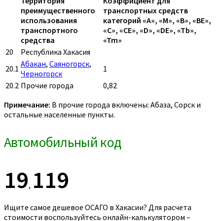
Территория
Коэффициент для
преимущественного
транспортных средств
использования
категорий «A», «M», «B», «BE»,
транспортного
«C», «CE», «D», «DE», «Tb»,
средства
«Tm»
20
Республика Хакасия
Абакан
,
Саяногорск
,
20.1
1
Черногорск
20.2
Прочие города
0,82
Примечание:
В прочие города включены: Абаза, Сорск и
остальные населенные пункты.
Автомобильный код
19
119
,
Ищите самое дешевое ОСАГО в Хакасии? Для расчета
стоимости воспользуйтесь онлайн-калькулятором –