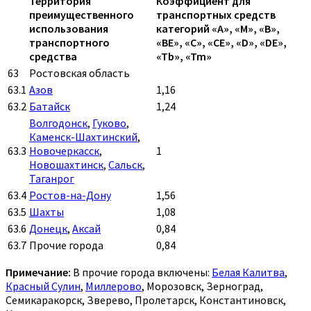
Территория
Коэффициент для
преимущественного
транспортных средств
использования
категорий «A», «M», «B»,
транспортного
«BE», «C», «CE», «D», «DE»,
средства
«Tb», «Tm»
63
Ростовская область
63.1
Азов
1,16
63.2
Батайск
1,24
Волгодонск
,
Гуково
,
Каменск-Шахтинский
,
63.3
Новочеркасск
,
1
Новошахтинск
,
Сальск
,
Таганрог
63.4
Ростов-на-Дону
1,56
63.5
Шахты
1,08
63.6
Донецк
,
Аксай
0,84
63.7
Прочие города
0,84
Примечание:
В прочие города включены:
Белая Калитва
,
Красный Сулин
,
Миллерово
, Морозовск, Зерноград,
Семикаракорск, Зверево, Пролетарск, Константиновск,