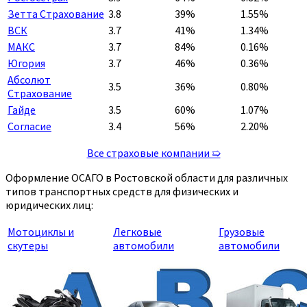
Зетта Страхование
3.8
39%
1.55%
ВСК
3.7
41%
1.34%
МАКС
3.7
84%
0.16%
Югория
3.7
46%
0.36%
Абсолют
3.5
36%
0.80%
Страхование
Гайде
3.5
60%
1.07%
Согласие
3.4
56%
2.20%
Все страховые компании ➯
Оформление ОСАГО в Ростовской области для различных
типов транспортных средств для физических и
юридических лиц:
Мотоциклы и
Легковые
Грузовые
скутеры
автомобили
автомобили