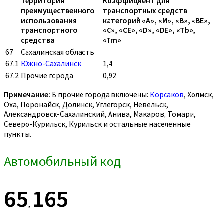
Территория
Коэффициент для
преимущественного
транспортных средств
использования
категорий «A», «M», «B», «BE»,
транспортного
«C», «CE», «D», «DE», «Tb»,
средства
«Tm»
67
Сахалинская область
67.1
Южно-Сахалинск
1,4
67.2
Прочие города
0,92
Примечание:
В прочие города включены:
Корсаков
, Холмск,
Оха, Поронайск, Долинск, Углегорск, Невельск,
Александровск-Сахалинский, Анива, Макаров, Томари,
Северо-Курильск, Курильск и остальные населенные
пункты.
Автомобильный код
65
165
,