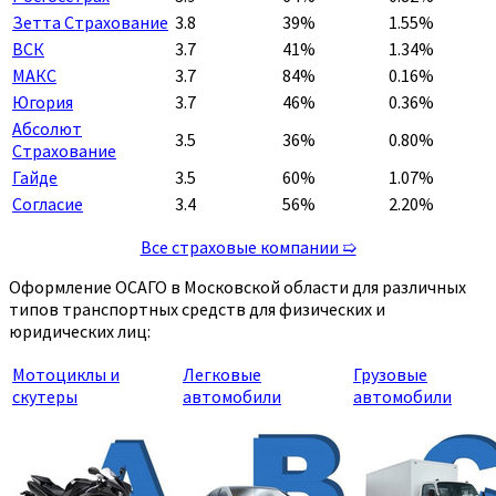
Зетта Страхование
3.8
39%
1.55%
ВСК
3.7
41%
1.34%
МАКС
3.7
84%
0.16%
Югория
3.7
46%
0.36%
Абсолют
3.5
36%
0.80%
Страхование
Гайде
3.5
60%
1.07%
Согласие
3.4
56%
2.20%
Все страховые компании ➯
Оформление ОСАГО в Московской области для различных
типов транспортных средств для физических и
юридических лиц:
Мотоциклы и
Легковые
Грузовые
скутеры
автомобили
автомобили