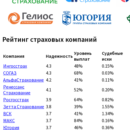
Рейтинг страховых компаний
Уровень
Судебные
Компания
Надежность
выплат
иски
Ингосстрах
4.3
48%
0.15%
СОГАЗ
4.3
68%
0.03%
АльфаСтрахование
4.2
41%
0.11%
Ренессанс
4.1
52%
0.20%
Страхование
Росгосстрах
3.9
64%
0.82%
Зетта Страхование
3.8
39%
1.55%
ВСК
3.7
41%
1.34%
МАКС
3.7
84%
0.16%
Югория
3.7
46%
0.36%