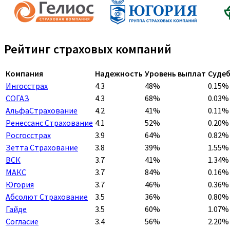
Рейтинг страховых компаний
Компания
Надежность
Уровень выплат
Судеб
Ингосстрах
4.3
48%
0.15%
СОГАЗ
4.3
68%
0.03%
АльфаСтрахование
4.2
41%
0.11%
Ренессанс Страхование
4.1
52%
0.20%
Росгосстрах
3.9
64%
0.82%
Зетта Страхование
3.8
39%
1.55%
ВСК
3.7
41%
1.34%
МАКС
3.7
84%
0.16%
Югория
3.7
46%
0.36%
Абсолют Страхование
3.5
36%
0.80%
Гайде
3.5
60%
1.07%
Согласие
3.4
56%
2.20%