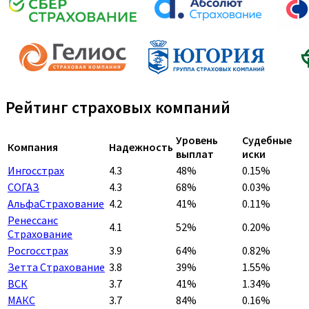
Рейтинг страховых компаний
Уровень
Судебные
Компания
Надежность
выплат
иски
Ингосстрах
4.3
48%
0.15%
СОГАЗ
4.3
68%
0.03%
АльфаСтрахование
4.2
41%
0.11%
Ренессанс
4.1
52%
0.20%
Страхование
Росгосстрах
3.9
64%
0.82%
Зетта Страхование
3.8
39%
1.55%
ВСК
3.7
41%
1.34%
МАКС
3.7
84%
0.16%