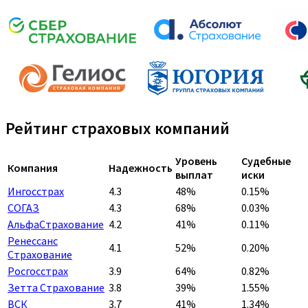
Рейтинг страховых компаний
Уровень
Судебные
Компания
Надежность
выплат
иски
Ингосстрах
4.3
48%
0.15%
СОГАЗ
4.3
68%
0.03%
АльфаСтрахование
4.2
41%
0.11%
Ренессанс
4.1
52%
0.20%
Страхование
Росгосстрах
3.9
64%
0.82%
Зетта Страхование
3.8
39%
1.55%
ВСК
3.7
41%
1.34%