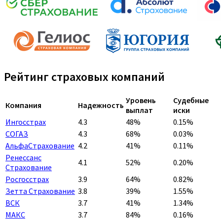
Рейтинг страховых компаний
Уровень
Судебные
Компания
Надежность
выплат
иски
Ингосстрах
4.3
48%
0.15%
СОГАЗ
4.3
68%
0.03%
АльфаСтрахование
4.2
41%
0.11%
Ренессанс
4.1
52%
0.20%
Страхование
Росгосстрах
3.9
64%
0.82%
Зетта Страхование
3.8
39%
1.55%
ВСК
3.7
41%
1.34%
МАКС
3.7
84%
0.16%