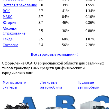
Зетта Страхование
3.8
39%
1.55%
ВСК
3.7
41%
1.34%
МАКС
3.7
84%
0.16%
Югория
3.7
46%
0.36%
Абсолют
3.5
36%
0.80%
Страхование
Гайде
3.5
60%
1.07%
Согласие
3.4
56%
2.20%
Все страховые компании ➯
Оформление ОСАГО в Ярославской области для различных
типов транспортных средств для физических и
юридических лиц:
Мотоциклы и
Легковые
Грузовые
скутеры
автомобили
автомобили