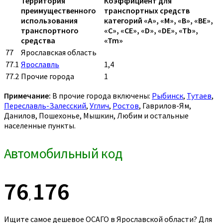
Территория
Коэффициент для
преимущественного
транспортных средств
использования
категорий «A», «M», «B», «BE»,
транспортного
«C», «CE», «D», «DE», «Tb»,
средства
«Tm»
77
Ярославская область
77.1
Ярославль
1,4
77.2
Прочие города
1
Примечание:
В прочие города включены:
Рыбинск
,
Тутаев
,
Переславль-Залесский
,
Углич
,
Ростов
, Гаврилов-Ям,
Данилов, Пошехонье, Мышкин, Любим и остальные
населенные пункты.
Автомобильный код
76
176
,
Ищите самое дешевое ОСАГО в Ярославской области? Для