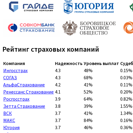
Рейтинг страховых компаний
Компания
Надежность
Уровень выплат
Судеб
Ингосстрах
4.3
48%
0.15%
СОГАЗ
4.3
68%
0.03%
АльфаСтрахование
4.2
41%
0.11%
Ренессанс Страхование
4.1
52%
0.20%
Росгосстрах
3.9
64%
0.82%
Зетта Страхование
3.8
39%
1.55%
ВСК
3.7
41%
1.34%
МАКС
3.7
84%
0.16%
Югория
3.7
46%
0.36%