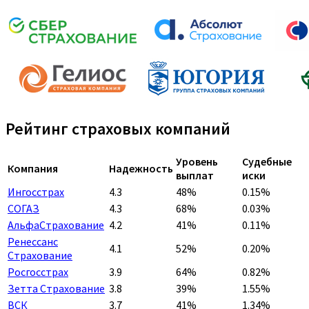
Рейтинг страховых компаний
Уровень
Судебные
Компания
Надежность
выплат
иски
Ингосстрах
4.3
48%
0.15%
СОГАЗ
4.3
68%
0.03%
АльфаСтрахование
4.2
41%
0.11%
Ренессанс
4.1
52%
0.20%
Страхование
Росгосстрах
3.9
64%
0.82%
Зетта Страхование
3.8
39%
1.55%
ВСК
3.7
41%
1.34%