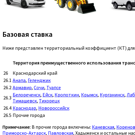
Базовая ставка
Ниже представлен территориальный коэффициент (КТ) для г
Территория преимущественного использования тран
26
Краснодарский край
26.1
Анапа
,
Геленджик
26.2
Армавир
,
Сочи
,
Туапсе
Белореченск
,
Ейск
,
Кропоткин
,
Крымск
,
Курганинск
,
Лаб
26.3
Тимашевск
,
Тихорецк
26.4
Краснодар
,
Новороссийск
26.5
Прочие города
Примечание:
В прочие города включены:
Каневская
,
Коренов
Приморско-Ахтарск
,
Павловская
, Хадыженск и остальные на