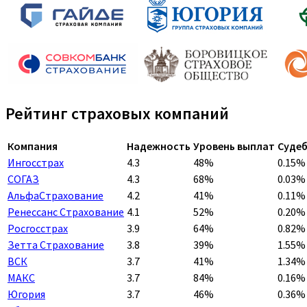
Рейтинг страховых компаний
Компания
Надежность
Уровень выплат
Судеб
Ингосстрах
4.3
48%
0.15%
СОГАЗ
4.3
68%
0.03%
АльфаСтрахование
4.2
41%
0.11%
Ренессанс Страхование
4.1
52%
0.20%
Росгосстрах
3.9
64%
0.82%
Зетта Страхование
3.8
39%
1.55%
ВСК
3.7
41%
1.34%
МАКС
3.7
84%
0.16%
Югория
3.7
46%
0.36%