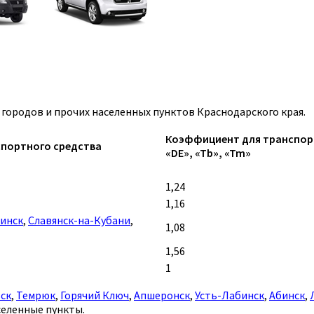
ородов и прочих населенных пунктов Краснодарского края.
Коэффициент для транспортны
спортного средства
«DE», «Tb», «Tm»
1,24
1,16
инск
,
Славянск-на-Кубани
,
1,08
1,56
1
ск
,
Темрюк
,
Горячий Ключ
,
Апшеронск
,
Усть-Лабинск
,
Абинск
,
селенные пункты.