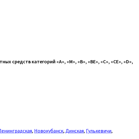
х средств категорий «A», «M», «B», «BE», «C», «CE», «D»,
Ленинградская
,
Новокубанск
,
Динская
,
Гулькевичи
,