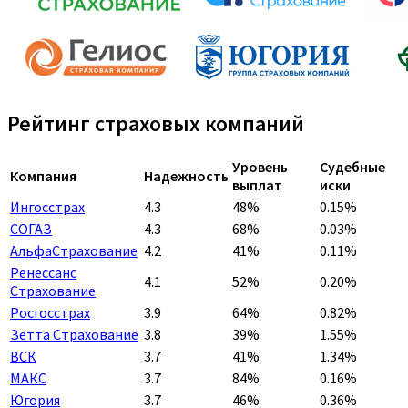
Рейтинг страховых компаний
Уровень
Судебные
Компания
Надежность
выплат
иски
Ингосстрах
4.3
48%
0.15%
СОГАЗ
4.3
68%
0.03%
АльфаСтрахование
4.2
41%
0.11%
Ренессанс
4.1
52%
0.20%
Страхование
Росгосстрах
3.9
64%
0.82%
Зетта Страхование
3.8
39%
1.55%
ВСК
3.7
41%
1.34%
МАКС
3.7
84%
0.16%
Югория
3.7
46%
0.36%