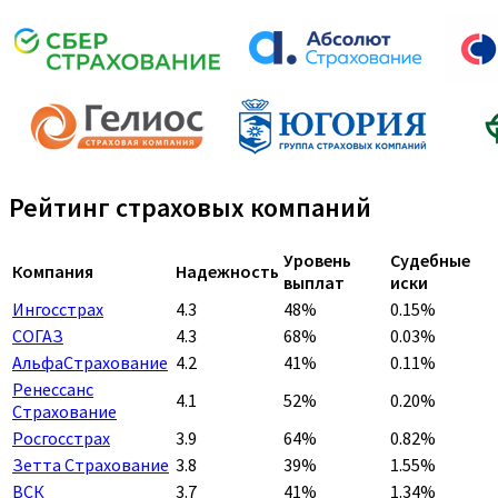
Рейтинг страховых компаний
Уровень
Судебные
Компания
Надежность
выплат
иски
Ингосстрах
4.3
48%
0.15%
СОГАЗ
4.3
68%
0.03%
АльфаСтрахование
4.2
41%
0.11%
Ренессанс
4.1
52%
0.20%
Страхование
Росгосстрах
3.9
64%
0.82%
Зетта Страхование
3.8
39%
1.55%
ВСК
3.7
41%
1.34%