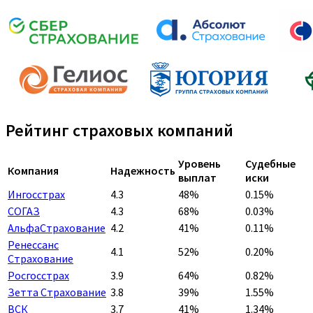
Рейтинг страховых компаний
Уровень
Судебные
Компания
Надежность
выплат
иски
Ингосстрах
4.3
48%
0.15%
СОГАЗ
4.3
68%
0.03%
АльфаСтрахование
4.2
41%
0.11%
Ренессанс
4.1
52%
0.20%
Страхование
Росгосстрах
3.9
64%
0.82%
Зетта Страхование
3.8
39%
1.55%
ВСК
3.7
41%
1.34%