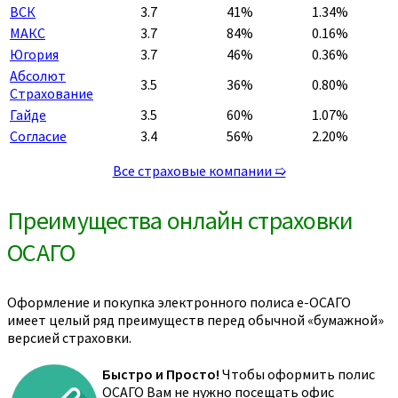
ВСК
3.7
41%
1.34%
МАКС
3.7
84%
0.16%
Югория
3.7
46%
0.36%
Абсолют
3.5
36%
0.80%
Страхование
Гайде
3.5
60%
1.07%
Согласие
3.4
56%
2.20%
Все страховые компании ➯
Преимущества онлайн страховки
ОСАГО
Оформление и покупка электронного полиса е-ОСАГО
имеет целый ряд преимуществ перед обычной «бумажной»
версией страховки.
Быстро и Просто!
Чтобы оформить полис
ОСАГО Вам не нужно посещать офис