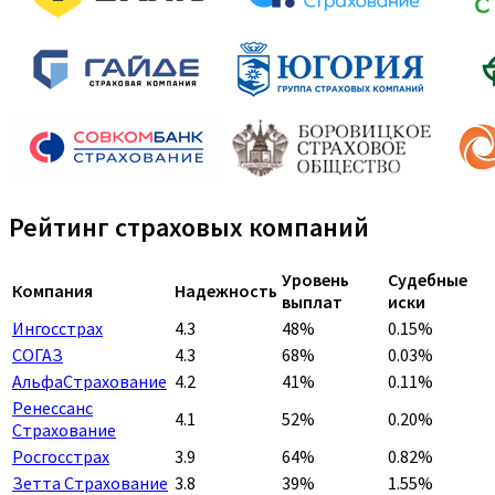
Рейтинг страховых компаний
Уровень
Судебные
Компания
Надежность
выплат
иски
Ингосстрах
4.3
48%
0.15%
СОГАЗ
4.3
68%
0.03%
АльфаСтрахование
4.2
41%
0.11%
Ренессанс
4.1
52%
0.20%
Страхование
Росгосстрах
3.9
64%
0.82%
Зетта Страхование
3.8
39%
1.55%