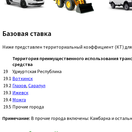
Базовая ставка
Ниже представлен территориальный коэффициент (КТ) для г
Территория преимущественного использования тран
средства
19
Удмуртская Республика
19.1
Воткинск
19.2
Глазов
,
Сарапул
19.3
Ижевск
19.4
Можга
19.5
Прочие города
Примечание:
В прочие города включены: Камбарка и осталь