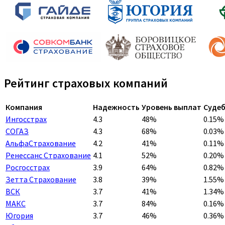
Рейтинг страховых компаний
Компания
Надежность
Уровень выплат
Судеб
Ингосстрах
4.3
48%
0.15%
СОГАЗ
4.3
68%
0.03%
АльфаСтрахование
4.2
41%
0.11%
Ренессанс Страхование
4.1
52%
0.20%
Росгосстрах
3.9
64%
0.82%
Зетта Страхование
3.8
39%
1.55%
ВСК
3.7
41%
1.34%
МАКС
3.7
84%
0.16%
Югория
3.7
46%
0.36%