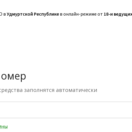
О в
Удмуртской Республике
в онлайн-режиме от
18-и ведущи