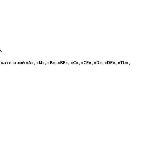
.
егорий «A», «M», «B», «BE», «C», «CE», «D», «DE», «Tb»,