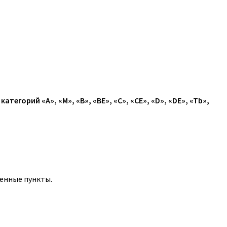
егорий «A», «M», «B», «BE», «C», «CE», «D», «DE», «Tb»,
ленные пункты.