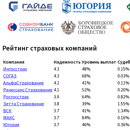
Рейтинг страховых компаний
Компания
Надежность
Уровень выплат
Судеб
Ингосстрах
4.3
48%
0.15%
СОГАЗ
4.3
68%
0.03%
АльфаСтрахование
4.2
41%
0.11%
Ренессанс Страхование
4.1
52%
0.20%
Росгосстрах
3.9
64%
0.82%
Зетта Страхование
3.8
39%
1.55%
ВСК
3.7
41%
1.34%
МАКС
3.7
84%
0.16%
Югория
3.7
46%
0.36%